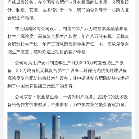
产线成套设备，在全国复合肥行业具有极高的知名度。公司集设
计、制造、安装、技术培训于一体，我们的合作等于一步跨入复
合肥生产领域。
在无锡地区有公司设计、制造的年产八万吨尿素熔融喷浆造
粒生产高浓度、高氮复合肥生产装置，年产八万吨有机、无机复
合肥造粒生产线，年产三万吨圆盘造粒生产低、中、高浓度复合
肥生产装置，随时欢迎上项目的客户考察。
公司可为用户设计制造年生产能力3-10万吨复合肥生产设
备，2-8万吨有机无机复合肥生产设备，环保污泥优化处理设备，
高浓度复合肥防结块技术与设备，其中硝基复合肥防结块技术得
到了中国天脊集团三元肥厂的首肯。
公司宗旨：质量是生命，一切为用户服务。愿我们的技术设
备给合作方带来财源，带来富有，为中国农业的繁荣贡献力量。