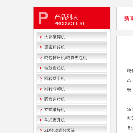
产品列表
新
PRODUCT LIST
大块破碎机
尿素粉碎机
吨包挤压机/吨袋夹包机
转鼓造粒机
吨
回转烘干机
态
回转冷却机
畅
圆盘造粒机
运
立式破碎机
则
斗式提升机
备
ZD转动式分级筛