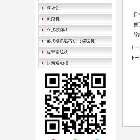
振动筛
日
包膜机
便
立式搅拌机
除
卧式链条破碎机（链破机）
上一
皮带输送机
下一
尿素熔融槽